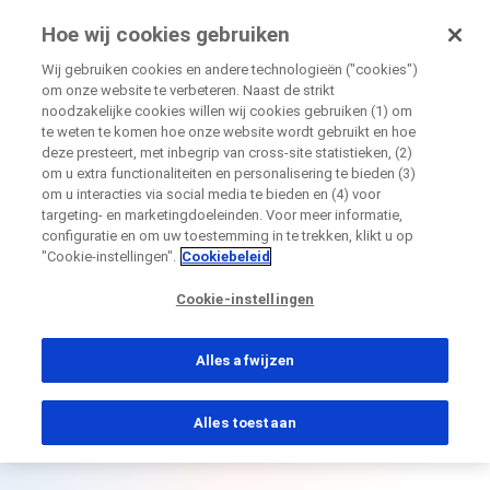
Onderzoekvoormij.nl
Hoe wij cookies gebruiken
door Roche
Wij gebruiken cookies en andere technologieën ("cookies")
om onze website te verbeteren. Naast de strikt
noodzakelijke cookies willen wij cookies gebruiken (1) om
Sluiten
Onze oprechte excuses.
te weten te komen hoe onze website wordt gebruikt en hoe
deze presteert, met inbegrip van cross-site statistieken, (2)
om u extra functionaliteiten en personalisering te bieden (3)
Error 404
Sluiten
Sluiten
Sluiten
Sluiten
om u interacties via social media te bieden en (4) voor
targeting- en marketingdoeleinden. Voor meer informatie,
De pagina die u zoekt, bestaat niet (meer).
Directly contact the sponsor for questions
configuratie en om uw toestemming in te trekken, klikt u op
"Cookie-instellingen".
Cookiebeleid
Ga naar de homepage
Rechtstreeks contact opnemen met Roche voor
Contact the hospital directly
Cookie-instellingen
Persoonlijke gegevens
Voornaam
vragen
Persoonlijke gegevens
Alles afwijzen
Voornaam
Voornaam
Alles toestaan
Land
Achternaam
Achternaam
, selected
Nederland