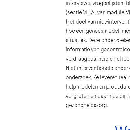
interviews, vragenlijsten,
(sectie VIII.A, van module V
Wie bent u?
Het doel van niet-interven
hoe een geneesmiddel, medi
situaties. Deze onderzoeke
informatie van gecontroleer
Vraag
Accepteren en verzen
verdraagbaarheid en effect
By clicking “Accept and Send”, you c
Niet-interventionele onder
Accepteren en verzen
Vraag
onderzoek. Ze leveren real
hulpmiddelen en procedures
vergroten en daarmee bij 
gezondheidszorg.
Accepteren en verzen