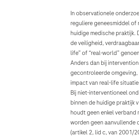
Land
In observationele onderzoe
E-mail
E-mail
reguliere geneesmiddel of
E-mail
huidige medische praktijk. 
, selected
Nederland
de veiligheid, verdraagbaar
life” of “real-world” gen
Anders dan bij interventio
Gegevens bericht
gecontroleerde omgeving, w
Persoonlijke gegeve
O
When can we call you during (Fre
When can we call you during (Fr
impact van real-life situatie
Gegevens bericht
O
Bij niet-interventioneel on
6.00u - 9.00u
9.00u - 13.00
Voornaam
binnen de huidige praktijk 
Bericht
houdt geen enkel verband m
Bericht
worden geen aanvullende d
(artikel 2, lid c, van 2001