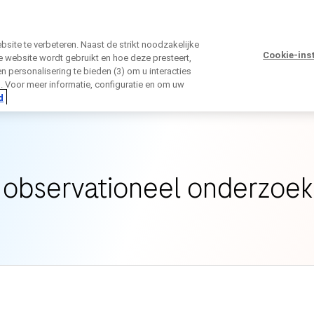
ite te verbeteren. Naast de strikt noodzakelijke
Cookie-ins
 website wordt gebruikt en hoe deze presteert,
 en personalisering te bieden (3) om u interacties
Sluiten
n. Voor meer informatie, configuratie en om uw
d
Wat is een observationeel onderzoek?
Sluiten
Sluiten
Sluiten
Sluiten
 observationeel onderzoe
irectly contact the sponsor for questio
reeks contact opnemen met Roche voo
Contact the hospital directly
ns
Voornaam
Achternaam
Achternaam
lblFp
ns
Voornaam
Achternaam