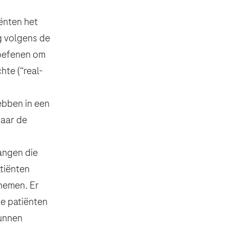
ënten het
g volgens de
 oefenen om
hte (“real-
ebben in een
naar de
vangen die
atiënten
 nemen. Er
e patiënten
kunnen