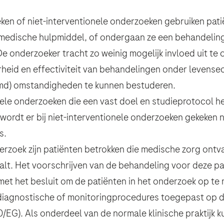
ken of niet-interventionele onderzoeken gebruiken pati
 medische hulpmiddel, of ondergaan ze een behandelin
De onderzoeker tracht zo weinig mogelijk invloed uit te
heid en effectiviteit van behandelingen onder levensec
oemd) omstandigheden te kunnen bestuderen.
nele onderzoeken die een vast doel en studieprotocol h
ordt er bij niet-interventionele onderzoeken gekeken 
ns
nderwerp
e service) - Pacific Standard Time?
ee service) - Pacific Standard Time?
s.
nderwerp
derzoek zijn patiënten betrokken die medische zorg ont
u
13.00u - 15.00u
Achternaam
E-mail
valt. Het voorschrijven van de behandeling voor deze p
et het besluit om de patiënten in het onderzoek op te
iagnostische of monitoringprocedures toegepast op d
/20/EG). Als onderdeel van de normale klinische praktijk 