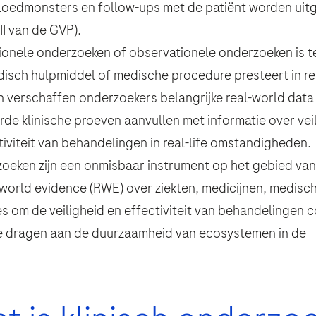
 bloedmonsters en follow-ups met de patiënt worden ui
III van de GVP).
tionele onderzoeken of observationele onderzoeken is t
sch hulpmiddel of medische procedure presteert in rea
n verschaffen onderzoekers belangrijke real-world data
de klinische proeven aanvullen met informatie over veil
den
iviteit van behandelingen in real-life omstandigheden.
onfirm that you have read and agree to Roche’s legal and privacy con
zoeken zijn een onmisbaar instrument op het gebied va
den
-world evidence (RWE) over ziekten, medicijnen, medisc
 om de veiligheid en effectiviteit van behandelingen c
te dragen aan de duurzaamheid van ecosystemen in de
den