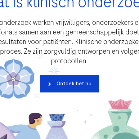
t is klinisch onderzo
h onderzoek werken vrijwilligers, onderzoekers
ionals samen aan een gemeenschappelijk doel
u opnemen?
sultaten voor patiënten. Klinische onderzoeken 
 proces. Ze zijn zorgvuldig ontworpen en vol
protocollen.
 de persoonlijke gegevens die u invoert voor de minimale benodigde 
Ontdek het nu
ergelijke verzoeken en om de informatie in een medische informatie-d
erzenden” gaat u akkoord met de verwerking van uw gegevens (waar toe
) voor het bovenstaande doel en in overeenstemming met het
Roche 
er uw rechten en hoe Roche uw persoonsgegevens verwerkt.
he [F. Hoffmann-La-Roche Ltd] een wettelijke verplichting heeft om e
specifieke GVP (farmacovigilantie) wetgeving zullen worden verwerkt