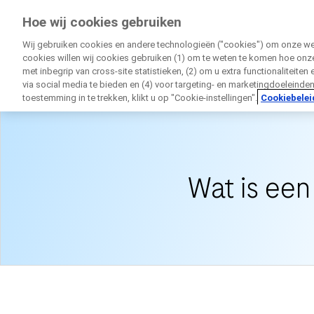
Onderzoekvoormij.nl
Hoe wij cookies gebruiken
door Roche
Wij gebruiken cookies en andere technologieën ("cookies") om onze webs
cookies willen wij cookies gebruiken (1) om te weten te komen hoe onze
met inbegrip van cross-site statistieken, (2) om u extra functionaliteiten
via social media te bieden en (4) voor targeting- en marketingdoeleinde
toestemming in te trekken, klikt u op "Cookie-instellingen".
Cookiebelei
Home
Over Klinische Onderzoeken
Wat is een
D
Rechtst
Persoonlijke gegeve
Voornaam
Persoonlijke gegeve