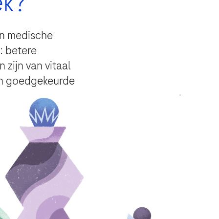
ek?
 en medische
: betere
zijn van vitaal
gen goedgekeurde
periode voor de beantwoording van
atabase voor referentie te behouden.
stemming de wettelijke basis is
Privacybeleid
- die u
en ​​bijwerking te melden waarvoor uw
, zoals beschreven in het