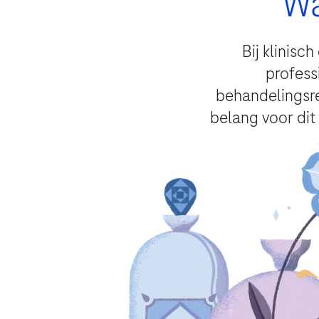
Wa
Bij klinisc
profess
Hoe wilt u dat we contact met 
behandelingsre
belang voor dit
Roche zal een register bewaren van
uw vraag, om vervolg te geven aan d
Door te klikken op “Accepteren en v
voor de verwerking van uw gegevens
gedetailleerde informatie geeft ov
Ook bent u zich ervan bewust dat Roc
gegevens in overeenstemming met de 