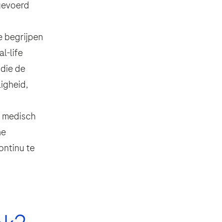
tgevoerd
e begrijpen
l-life
 die de
igheid,
ditions.
n medisch
he
ontinu te