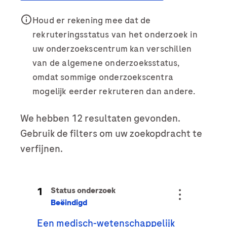
Achternaam
Houd er rekening mee dat de
lblFpPhoneNumber
rekruteringsstatus van het onderzoek in
Persoonlijke gegevens
E-mail
uw onderzoekscentrum kan verschillen
E-mail
van de algemene onderzoeksstatus,
Voornaam
E-mail
omdat sommige onderzoekscentra
mogelijk eerder rekruteren dan andere.
Gegevens bericht
We hebben 12 resultaten gevonden.
Achternaam
Gegevens bericht
Gebruik de filters om uw zoekopdracht te
Onderwerp
verfijnen.
Onderwerp
When can we call you during (Free service) - Pacific Standard
When can we call you during (Free service) - Pacific Standard
Time?
E-mail
6.00u - 9.00u
9.00u - 13.00u
13.00u - 15.00u
Bericht
1
Status onderzoek
Beëindigd
Bericht
Een medisch-wetenschappelijk