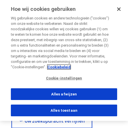
Onderzoekvoormij.nl
Hoe wij cookies gebruiken
door Roche
Wij gebruiken cookies en andere technologieën ("cookies")
om onze website te verbeteren. Naast de strikt
noodzakelijke cookies willen wij cookies gebruiken (1) om
Sluiten
te weten te komen hoe onze website wordt gebruikt en hoe
Zoekresultaten
deze presteert, met inbegrip van cross-site statistieken, (2)
om u extra functionaliteiten en personalisering te bieden (3)
Bekijk de resultaten die we voor u hebben gevonden.
Sluiten
Sluiten
Sluiten
Sluiten
om u interacties via social media te bieden en (4) voor
Gebruik de filters om de resultatenlijst te verfijnen en vind
targeting- en marketingdoeleinden. Voor meer informatie,
eenvoudig het onderzoek dat u zoekt.
Directly contact the sponsor for questions
configuratie en om uw toestemming in te trekken, klikt u op
"Cookie-instellingen".
Cookiebeleid
Hoe deze pagina te gebruiken?
Hoe deze pagina te gebruiken?
Rechtstreeks contact opnemen met Roche voor
Contact the hospital directly
Cookie-instellingen
Persoonlijke gegevens
Voornaam
vragen
Persoonlijke gegevens
Alles afwijzen
Voornaam
Voornaam
Alles toestaan
Land
Achternaam
Uw zoekopdracht verfijnen
Achternaam
, selected
Nederland