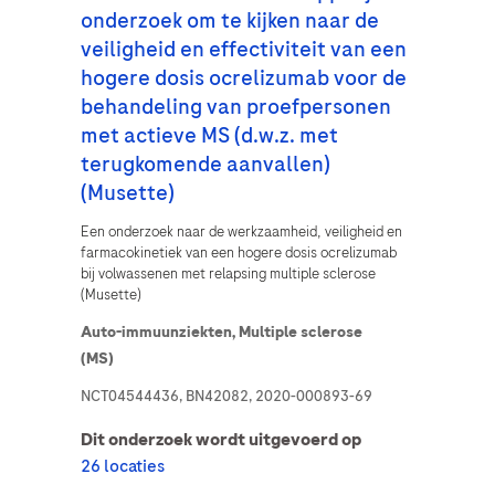
onderzoek om te kijken naar de
Wie bent u?
veiligheid en effectiviteit van een
hogere dosis ocrelizumab voor de
behandeling van proefpersonen
Vraag
met actieve MS (d.w.z. met
terugkomende aanvallen)
Accepteren en verzenden
Vraag
(Musette)
By clicking “Accept and Send”, you confirm that you have read and agree to
Een onderzoek naar de werkzaamheid, veiligheid en
Roche’s legal and privacy conditions.
farmacokinetiek van een hogere dosis ocrelizumab
Accepteren en verzenden
bij volwassenen met relapsing multiple sclerose
(Musette)
Auto-immuunziekten,
Multiple sclerose
(MS)
NCT04544436, BN42082, 2020-000893-69
Accepteren en verzenden
Dit onderzoek wordt uitgevoerd op
26 locaties
Hoe wilt u dat we contact met u opnemen?