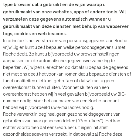
type browser dat u gebruikt en de wijze waarop u
gebruikmaakt van onze websites, apps of andere tools. Wij
Let op: dit formulier is niet bedoeld om de bijwerkingen van Roche
producten te melden. Indien u bijwerkingen wilt melden kunt u contact
verzamelen deze gegevens automatisch wanneer u
opnemen met de afdeling Drug Safety & Medical Information van Roche
gebruikmaakt van deze diensten met behulp van webserver
Nederland B.V., telefoonnummer 0348-438000 of
klik hier
voor het
logs, cookies en web beacons.
contactformulier. U kunt ook bijwerkingen melden via www.lareb.nl.
In principe is het verstrekken van persoonsgegevens aan Roche
vrijwillig en kunt u zelf bepalen welke persoonsgegevens u met
Door bijwerkingen te melden, kunt u ons helpen meer informatie te
Roche deelt. Zo kunt u bijvoorbeeld uw browserinstellingen
verkrijgen over de veiligheid van onze geneesmiddelen.
aanpassen om de automatische gegevensverzameling te
beperken. Wij wijzen u er echter op dat als u bepaalde gegevens
niet met ons deelt het voor kan komen dat u bepaalde diensten of
De door u ingevulde gegevens zullen door ons worden verwerkt
zoals beschreven in onze privacy policy en kennisgeving
functionaliteiten niet kunt gebruiken of dat wij met u geen
pharmacovigilance/medische informatie. Hiervoor geef ik
overeenkomst kunnen sluiten. Voor het sluiten van een
toestemming.
overeenkomst hebben wij in veel gevallen bijvoorbeeld uw BIG-
nummer nodig. Voor het aanmaken van een Roche-account
hebben wij bijvoorbeeld uw e-mailadres nodig.
Roche verwerkt in beginsel geen gezondheidsgegevens van
gebruikers van haar geneesmiddelen ("Gebruikers"). Het kan
echter voorkomen dat een Gebruiker uit eigen initiatief
gezondheidsgegevens verstrekt. In dat geval zal Roche deze