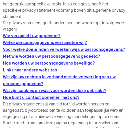
het gebruik van specifieke tools. In zo een geval heeft het
Achternaam
specifieke privacy statement voorrang boven dit algemene privacy
lblFpPhoneNumber
statement.
Dit privacy statement geeft onder meer antwoord op de volgende
Persoonlijke gegevens
E-mail
vragen:
E-mail
Wie verzamelt uw gegevens?
Voornaam
Welke persoonsgegevens verzamelen wij?
E-mail
Voor welke doeleinden verwerken wij uw persoonsgegevens?
Met wie worden uw persoonsgegevens gedeeld?
Hoe worden uw persoonsgegevens beveiligd?
Gegevens bericht
Achternaam
Links naar andere websites
Gegevens bericht
Wat zijn uw rechten in verband met de verwerking van uw
Onderwerp
persoonsgegevens?
Onderwerp
When can we call you during (Free service) - Pacific Standard
When can we call you during (Free service) - Pacific Standard
Wat zijn cookies en waarvoor worden deze gebruikt?
Time?
E-mail
Hoe kunt u contact opnemen met ons?
Dit privacy statement zal van tijd tot tijd worden herzien en
6.00u - 9.00u
9.00u - 13.00u
13.00u - 15.00u
Bericht
aangepast, bijvoorbeeld om te voldoen aan toepasselijke wet- en
Bericht
regelgeving of om nieuwe verwerkingshandelingen op te nemen.
Roche raadt u aan om deze pagina regelmatig te bezoeken om