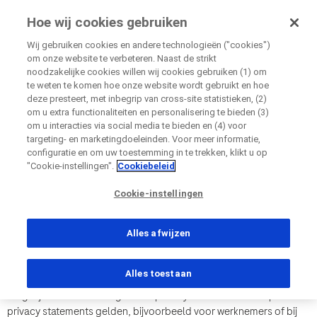
Onderzoekvoormij.nl
Hoe wij cookies gebruiken
door Roche
Wij gebruiken cookies en andere technologieën ("cookies")
om onze website te verbeteren. Naast de strikt
noodzakelijke cookies willen wij cookies gebruiken (1) om
Sluiten
te weten te komen hoe onze website wordt gebruikt en hoe
Roche Nederland B.V.
deze presteert, met inbegrip van cross-site statistieken, (2)
om u extra functionaliteiten en personalisering te bieden (3)
Algemeen privacy statement
Sluiten
Sluiten
Sluiten
Sluiten
om u interacties via social media te bieden en (4) voor
targeting- en marketingdoeleinden. Voor meer informatie,
Directly contact the sponsor for questions
configuratie en om uw toestemming in te trekken, klikt u op
"Cookie-instellingen".
Cookiebeleid
Rechtstreeks contact opnemen met Roche voor
Contact the hospital directly
Cookie-instellingen
Laatst bijgewerkt op: 10 april 2018.
Persoonlijke gegevens
Voornaam
Roche respecteert uw privacy en neemt het belang van de
vragen
Persoonlijke gegevens
bescherming van uw persoonsgegevens uiterst serieus. In dit
Alles afwijzen
Voornaam
algemene privacy statement leest u in algemene zin hoe Roche uw
Voornaam
persoonsgegevens verzamelt, gebruikt, deelt met anderen,
Alles toestaan
Land
beveiligt, wat uw rechten zijn en hoe u deze kunt uitoefenen. Het is
Achternaam
mogelijk dat naast dit algemene privacy statement meer specifieke
Achternaam
privacy statements gelden, bijvoorbeeld voor werknemers of bij
, selected
Nederland