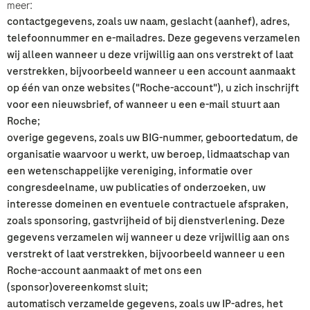
meer:
contactgegevens, zoals uw naam, geslacht (aanhef), adres,
telefoonnummer en e-mailadres. Deze gegevens verzamelen
Roche zal een register bewaren van de persoonlijke gegevens die u invoert
wij alleen wanneer u deze vrijwillig aan ons verstrekt of laat
voor de minimale benodigde periode voor de beantwoording van uw vraag,
verstrekken, bijvoorbeeld wanneer u een account aanmaakt
om vervolg te geven aan dergelijke verzoeken en om de informatie in een
op één van onze websites ("Roche-account"), u zich inschrijft
medische informatie-database voor referentie te behouden.
voor een nieuwsbrief, of wanneer u een e-mail stuurt aan
Door te klikken op “Accepteren en verzenden” gaat u akkoord met de
Roche;
verwerking van uw gegevens (waar toestemming de wettelijke basis is voor
overige gegevens, zoals uw BIG-nummer, geboortedatum, de
de verwerking van uw gegevens) voor het bovenstaande doel en in
organisatie waarvoor u werkt, uw beroep, lidmaatschap van
overeenstemming met het
Roche Privacybeleid
- die u gedetailleerde
een wetenschappelijke vereniging, informatie over
informatie geeft over uw rechten en hoe Roche uw persoonsgegevens
verwerkt.
congresdeelname, uw publicaties of onderzoeken, uw
interesse domeinen en eventuele contractuele afspraken,
Ook bent u zich ervan bewust dat Roche [F. Hoffmann-La-Roche Ltd] een
zoals sponsoring, gastvrijheid of bij dienstverlening. Deze
wettelijke verplichting heeft om een ​​bijwerking te melden waarvoor uw
gegevens verzamelen wij wanneer u deze vrijwillig aan ons
gegevens in overeenstemming met de specifieke GVP (farmacovigilantie)
verstrekt of laat verstrekken, bijvoorbeeld wanneer u een
wetgeving zullen worden verwerkt, zoals beschreven in het
privacybeleid
met betrekking tot farmacovigilantie.
Roche-account aanmaakt of met ons een
(sponsor)overeenkomst sluit;
Uw gegevens zullen niet worden gebruikt voor andere doeleinden.
automatisch verzamelde gegevens, zoals uw IP-adres, het