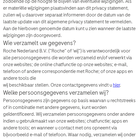
zodoende op de hoogte te blijven van eventuele wijzigingen. Als
er materiële wijzigingen plaatsvinden aan dit privacy statement,
Wie bent u?
zullen wij u daarover separaat informeren door de datum van de
laatste update van dit algemene privacy statement te vermelden.
Aan de hierboven genoemde datum kunt
u zien wanneer de laatste
wijzigingen zijn doorgevoerd.
Vraag
Wie verzamelt uw gegevens?
Accepteren en verzenden
Roche Nederland B.V. ("Roche" of 'wij") is verantwoordelijk voor
Vraag
alle persoonsgegevens die worden verzameld en/of verwerkt via
By clicking “Accept and Send”, you confirm that you have read and agree to
onze websites; de online chatfunctie op onze websites; e-mail,
Roche’s legal and privacy conditions.
telefoon of andere correspondentie met Roche; of onze apps en
Accepteren en verzenden
andere tools die
wij beschikbaar stellen. Onze contactgegevens vindt u
hier
.
Welke persoonsgegevens verzamelen wij?
Persoonsgegevens zijn gegevens op basis waarvan u rechtstreeks
of in combinatie met andere gegevens, kunt worden
geïdentificeerd. Wij verzamelen persoonsgegevens onder andere
Accepteren en verzenden
indien u gebruikmaakt van onze websites; chatfunctie; apps en
andere tools; en wanneer u contact met ons opneemt via
Hoe wilt u dat we contact met u opnemen?
bijvoorbeeld e-mail of telefoon. Waar nodig, verzamelen wij onder