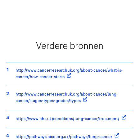
Wie bent u?
Vraag
Verdere bronnen
Accepteren en verzenden
Vraag
By clicking “Accept and Send”, you confirm that you have read and agree to
Roche’s legal and privacy conditions.
http://www.cancerresearchuk.org/about-cancer/what-is-
Accepteren en verzenden
cancer/how-cancer-starts
http://www.cancerresearchuk.org/about-cancer/lung-
cancer/stages-types-grades/types
Accepteren en verzenden
https://www.nhs.uk/conditions/lung-cancer/treatment/
Hoe wilt u dat we contact met u opnemen?
https://pathways.nice.org.uk/pathways/lung-cancer