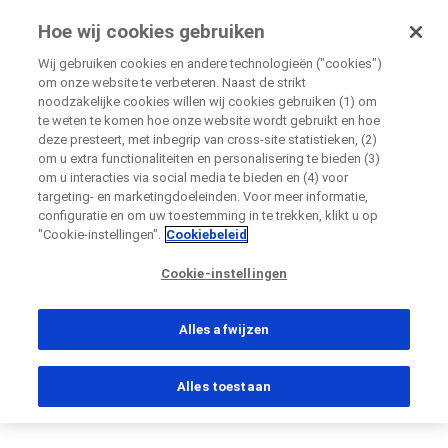
Onderzoekvoormij.nl
Hoe wij cookies gebruiken
door Roche
Wij gebruiken cookies en andere technologieën ("cookies")
om onze website te verbeteren. Naast de strikt
Disease Area Overview
noodzakelijke cookies willen wij cookies gebruiken (1) om
Sluiten
Kanker
te weten te komen hoe onze website wordt gebruikt en hoe
deze presteert, met inbegrip van cross-site statistieken, (2)
Longkanker
om u extra functionaliteiten en personalisering te bieden (3)
Sluiten
Sluiten
Sluiten
Sluiten
om u interacties via social media te bieden en (4) voor
targeting- en marketingdoeleinden. Voor meer informatie,
Directly contact the sponsor for questions
configuratie en om uw toestemming in te trekken, klikt u op
"Cookie-instellingen".
Cookiebeleid
Longkanker
Rechtstreeks contact opnemen met Roche voor
Contact the hospital directly
Cookie-instellingen
Persoonlijke gegevens
Voornaam
vragen
Persoonlijke gegevens
Alles afwijzen
Voornaam
Voornaam
Alles toestaan
Land
Achternaam
Achternaam
, selected
Nederland