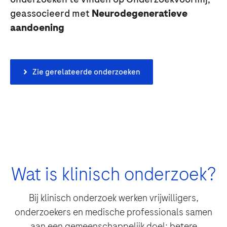
geassocieerd met
Neurodegeneratieve
Wie bent u?
aandoening
Vraag
Zie gerelateerde onderzoeken
Accepteren en verzenden
Vraag
By clicking “Accept and Send”, you confirm that you have read and agree to
Roche’s legal and privacy conditions.
Accepteren en verzenden
Wat is klinisch onderzoek?
Accepteren en verzenden
Bij klinisch onderzoek werken vrijwilligers,
onderzoekers en medische professionals samen
Hoe wilt u dat we contact met u opnemen?
aan een gemeenschappelijk doel: betere