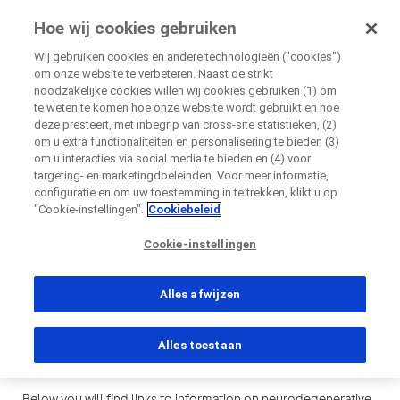
Onderzoekvoormij.nl
Hoe wij cookies gebruiken
door Roche
Wij gebruiken cookies en andere technologieën ("cookies")
om onze website te verbeteren. Naast de strikt
Disease Area Overview
noodzakelijke cookies willen wij cookies gebruiken (1) om
Sluiten
Neurodegenerative Disorders
te weten te komen hoe onze website wordt gebruikt en hoe
deze presteert, met inbegrip van cross-site statistieken, (2)
om u extra functionaliteiten en personalisering te bieden (3)
Sluiten
Sluiten
Sluiten
Sluiten
om u interacties via social media te bieden en (4) voor
targeting- en marketingdoeleinden. Voor meer informatie,
Directly contact the sponsor for questions
Neurodegenerative
configuratie en om uw toestemming in te trekken, klikt u op
"Cookie-instellingen".
Cookiebeleid
Disorders
Rechtstreeks contact opnemen met Roche voor
Contact the hospital directly
Cookie-instellingen
Persoonlijke gegevens
Voornaam
vragen
Persoonlijke gegevens
Alles afwijzen
Voornaam
Voornaam
Alles toestaan
Land
Achternaam
Achternaam
, selected
Nederland
Below you will find links to information on neurodegenerative