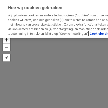
Onderzoekvoormij.nl
Hoe wij cookies gebruiken
door Roche
Wij gebruiken cookies en andere technologieën ("cookies") om onze webs
cookies willen wij cookies gebruiken (1) om te weten te komen hoe onze
met inbegrip van cross-site statistieken, (2) om u extra functionaliteiten
via social media te bieden en (4) voor targeting- en marketingdoeleinde
toestemming in te trekken, klikt u op "Cookie-instellingen".
Cookiebelei
+
−
D
Rechtst
Persoonlijke gegeve
Voornaam
Persoonlijke gegeve