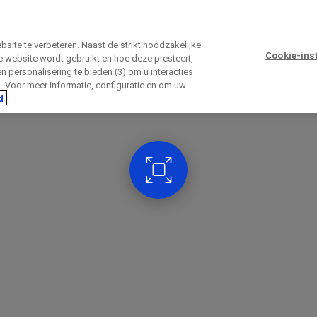
ite te verbeteren. Naast de strikt noodzakelijke
Cookie-ins
 website wordt gebruikt en hoe deze presteert,
 en personalisering te bieden (3) om u interacties
Sluiten
n. Voor meer informatie, configuratie en om uw
d
Sluiten
Sluiten
Sluiten
Sluiten
irectly contact the sponsor for questio
reeks contact opnemen met Roche voo
Contact the hospital directly
ns
Voornaam
Achternaam
Achternaam
lblFp
ns
Voornaam
Achternaam