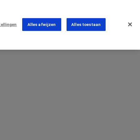
tellingen
Alles afwijzen
Alles toestaan
ns
r vragen
PhoneNumber