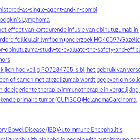
nistered-as-single-agent-and-in-combi
odgkin's Lymphoma
het effect van kortdurende infusie van obinutuzumab i
derd folliculair lymfoom (onderzoek MO40597/Gazelle
or-obinutuzum
a-study-to-evaluate-the-safety-and-effi
mors
 kijken hoe veilig RO7284755 is bij het gebruik van ver
ns
nderwerp
een of samen met atezolizumab wordt gegeven om solid
e service) - Pacific Standard Time?
ee service) - Pacific Standard Time?
nderwerp
n doelgerichte therapie/immunotherapie in vergelijking
u
13.00u - 15.00u
kende primaire tumor (CUPISCO)
Melanoma
Carcinoma
Achternaam
E-mail
ory Bowel Disease (IBD)
Autoimmune Encephalitis
satralizumab with placebo in people with autoimmune enc