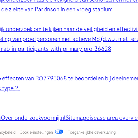
de ziekte van Parkinson in een vroeg stadium
 onderzoek om te kijken naar de veiligheid en effectivi
u opnemen?
ling van proefpersonen met actieve MS (d.w.z. met te
umab-in-participants-with-primary-pro-36628
 de persoonlijke gegevens die u invoert voor de minimale benodigde 
e effecten van RO7795068 te beoordelen bij deelnemer
ergelijke verzoeken en om de informatie in een medische informatie-d
 type 2.
erzenden” gaat u akkoord met de verwerking van uw gegevens (waar toe
) voor het bovenstaande doel en in overeenstemming met het
Roche 
er uw rechten en hoe Roche uw persoonsgegevens verwerkt.
s
Over onderzoekvoormij.nl
Sitemap
disease area overvi
he [F. Hoffmann-La-Roche Ltd] een wettelijke verplichting heeft om e
acybeleid
Cookie-instellingen
Toegankelijkheidsverklaring
specifieke GVP (farmacovigilantie) wetgeving zullen worden verwerkt