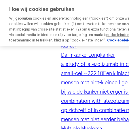
Onderzoekvoormij.nl
Hoe wij cookies gebruiken
door Roche
Wij gebruiken cookies en andere technologieën ("cookies") om onze webs
cookies willen wij cookies gebruiken (1) om te weten te komen hoe onze
Onderzoekvoormij
met inbegrip van cross-site statistieken, (2) om u extra functionaliteiten
via social media te bieden en (4) voor targeting- en marketingdoeleinde
Trials
toestemming in te trekken, klikt u op "Cookie-instellingen".
Cookiebelei
Kanker
Darmkanker
Longkanker
a-study-of-atezolizumab-in-
small-cell--22210
Een klinis
D
mensen met niet-kleincellige 
bij wie de kanker niet erge
Rechtst
combination-with-atezolizu
op zichzelf of in combinatie
Persoonlijke gegeve
Voornaam
mensen met niet eerder behan
Persoonlijke gegeve
Multiple Myeloma