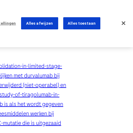
tellingen
Alles afwijzen
Alles toestaan
lidation-in-limited-stage-
lijken met durvalumab bij
ns
verwijderd (niet-operabel) en
study-of-tiragolumab-in-
r vragen
ib is als het wordt gegeven
eesmiddelen werken bij
PhoneNumber
mutatie die is uitgezaaid