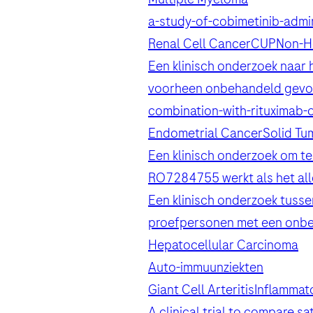
a-study-of-cobimetinib-admi
Land
E-mail
E-mail
Renal Cell Cancer
CUP
Non-H
Een klinisch onderzoek naar 
E-mail
, selected
Nederland
voorheen onbehandeld gevor
combination-with-rituximab-
Endometrial Cancer
Solid Tu
Een klinisch onderzoek om te
Gegevens bericht
Persoonlijke gegeve
O
RO7284755 werkt als het all
When can we call you during (Fre
When can we call you during (Fr
Gegevens bericht
O
Een klinisch onderzoek tusse
6.00u - 9.00u
9.00u - 13.00
proefpersonen met een onbe
Voornaam
Bericht
Hepatocellular Carcinoma
Auto-immuunziekten
Bericht
Giant Cell Arteritis
Inflammat
A clinical trial to compare 