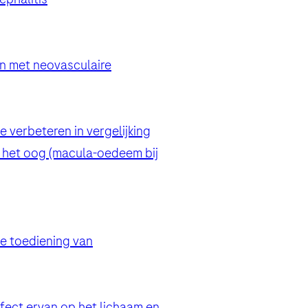
en met neovasculaire
verbeteren in vergelijking
n het oog (macula-oedeem bij
ditions.
e toediening van
fect ervan op het lichaam en