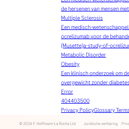
de hersenen van mensen met 
Multiple Sclerosis
Een medisch-wetenschappelijk
Hoe wilt u dat we contact met 
ocrelizumab voor de behande
(Musette)
a-study-of-ocreliz
Metabolic Disorder
Obesity
Roche zal een register bewaren van
Een klinisch onderzoek om d
uw vraag, om vervolg te geven aan d
overgewicht zonder diabetes
Error
Door te klikken op “Accepteren en v
voor de verwerking van uw gegevens
404
403
500
gedetailleerde informatie geeft ov
Privacy Policy
Glossary Term
Ook bent u zich ervan bewust dat Roc
© 2026 F. Hoffmann-La Roche Ltd
Juridische verklaring
Priv
gegevens in overeenstemming met de 