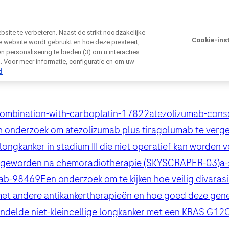
ite te verbeteren. Naast de strikt noodzakelijke
Cookie-ins
 website wordt gebruikt en hoe deze presteert,
 en personalisering te bieden (3) om u interacties
Sluiten
n. Voor meer informatie, configuratie en om uw
d
Sluiten
Sluiten
Sluiten
Sluiten
combination-with-carboplatin-17822
atezolizumab-conso
ch onderzoek om atezolizumab plus tiragolumab te verge
irectly contact the sponsor for questio
longkanker in stadium III die niet operatief kan worden 
r is geworden na chemoradiotherapie (SKYSCRAPER-03)
a-
reeks contact opnemen met Roche voo
mab-98469
Een onderzoek om te kijken hoe veilig divaras
Contact the hospital directly
 met andere antikankertherapieën en hoe goed deze gen
ns
Voornaam
Achternaam
Achternaam
lblFp
delde niet-kleincellige longkanker met een KRAS G12C-
ns
Voornaam
Achternaam