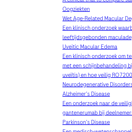
Oogziekten
Wie bent u?
Wet Age-Related Macular De
Een klinisch onderzoek waarb
leeftijdsgebonden maculade
Uveitic Macular Edema
Vraag
Accepteren en verzen
Een klinisch onderzoek om t
met een schijnbehandeling b
By clicking “Accept and Send”, you c
Accepteren en verzen
uveïtis) en hoe veilig RO7200
Vraag
Neurodegenerative Disorder
Alzheimer's Disease
Een onderzoek naar de veili
gantenerumab bij deelnemers
Accepteren en verzen
Parkinson's Disease
Een medisch-wetenschappelijk