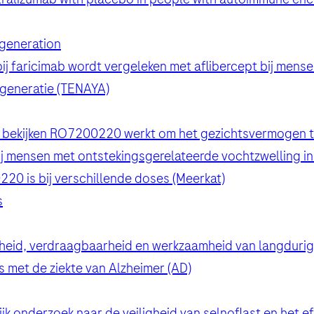
generation
ij faricimab wordt vergeleken met aflibercept bij mens
generatie (TENAYA)
den
e bekijken RO7200220 werkt om het gezichtsvermogen te 
ij mensen met ontstekingsgerelateerde vochtzwelling i
onfirm that you have read and agree to Roche’s legal and privacy con
den
220 is bij verschillende doses (Meerkat)
s
gheid, verdraagbaarheid en werkzaamheid van langdurig
 met de ziekte van Alzheimer (AD)
den
 onderzoek naar de veiligheid van selnoflast en het ef