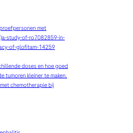
n proefpersonen met
)
a-study-of-ro7082859-in-
cacy-of-glofitam-14259
schillende doses en hoe goed
e tumoren kleiner te maken.
 met chemotherapie bij
ephalitis